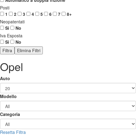
Posti
1
2
3
4
5
6
7
8+
Neopatentati
Si
No
Iva Esposta
Si
No
Opel
Auto
Modello
Categoria
Resetta
Filtra