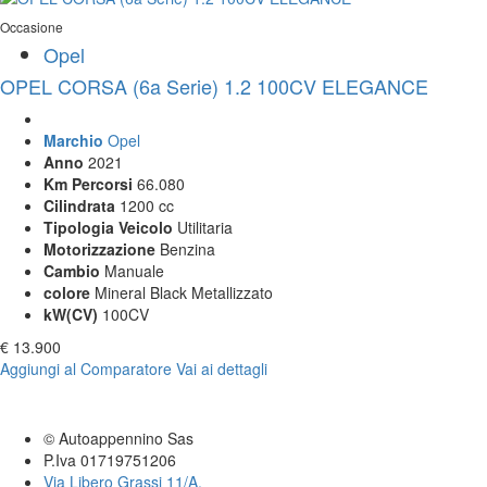
Occasione
Opel
OPEL CORSA (6a Serie) 1.2 100CV ELEGANCE
Marchio
Opel
Anno
2021
Km Percorsi
66.080
Cilindrata
1200 cc
Tipologia Veicolo
Utilitaria
Motorizzazione
Benzina
Cambio
Manuale
colore
Mineral Black Metallizzato
kW(CV)
100CV
€ 13.900
Aggiungi al Comparatore
Vai ai dettagli
© Autoappennino Sas
P.Iva 01719751206
Via Libero Grassi 11/A,