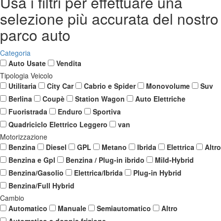
Usa i filtri per effettuare una
selezione più accurata del nostro
parco auto
Categoria
Auto Usate
Vendita
Tipologia Veicolo
Utilitaria
City Car
Cabrio e Spider
Monovolume
Suv
Berlina
Coupè
Station Wagon
Auto Elettriche
Fuoristrada
Enduro
Sportiva
Quadriciclo Elettrico Leggero
van
Motorizzazione
Benzina
Diesel
GPL
Metano
Ibrida
Elettrica
Altro
Benzina e Gpl
Benzina / Plug-in ibrido
Mild-Hybrid
Benzina/Gasolio
Elettrica/Ibrida
Plug-in Hybrid
Benzina/Full Hybrid
Cambio
Automatico
Manuale
Semiautomatico
Altro
Automatico a doppia frizione