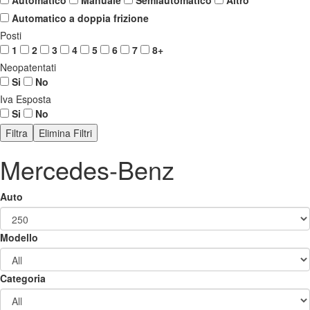
Automatico a doppia frizione
Posti
1
2
3
4
5
6
7
8+
Neopatentati
Si
No
Iva Esposta
Si
No
Mercedes-Benz
Auto
Modello
Categoria