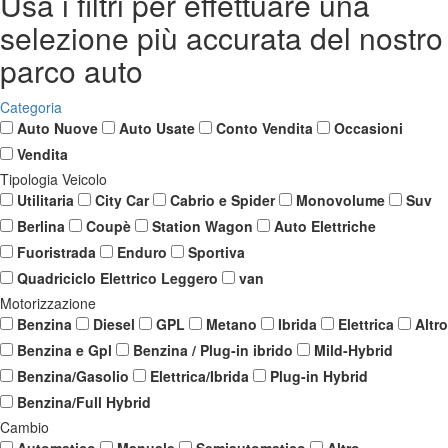
Usa i filtri per effettuare una
selezione più accurata del nostro
parco auto
Categoria
Auto Nuove
Auto Usate
Conto Vendita
Occasioni
Vendita
Tipologia Veicolo
Utilitaria
City Car
Cabrio e Spider
Monovolume
Suv
Berlina
Coupè
Station Wagon
Auto Elettriche
Fuoristrada
Enduro
Sportiva
Quadriciclo Elettrico Leggero
van
Motorizzazione
Benzina
Diesel
GPL
Metano
Ibrida
Elettrica
Altro
Benzina e Gpl
Benzina / Plug-in ibrido
Mild-Hybrid
Benzina/Gasolio
Elettrica/Ibrida
Plug-in Hybrid
Benzina/Full Hybrid
Cambio
Automatico
Manuale
Semiautomatico
Altro