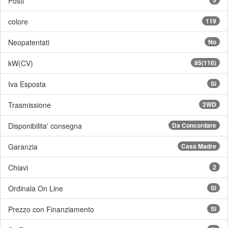
Posti
colore
119
Neopatentati
No
kW(CV)
85(116)
Iva Esposta
Si
Trasmissione
2WD
Disponibilita' consegna
Da Concordare
Garanzia
Casa Madre
Chiavi
2
Ordinala On Line
SI
Prezzo con Finanziamento
Si