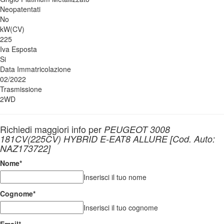
Neopatentati
No
kW(CV)
225
Iva Esposta
Si
Data Immatricolazione
02/2022
Trasmissione
2WD
Richiedi maggiori info per
PEUGEOT 3008
181CV(225CV) HYBRID E-EAT8 ALLURE [Cod. Auto:
NAZ173722]
Nome
*
Inserisci il tuo nome
Cognome
*
Inserisci il tuo cognome
Email
*