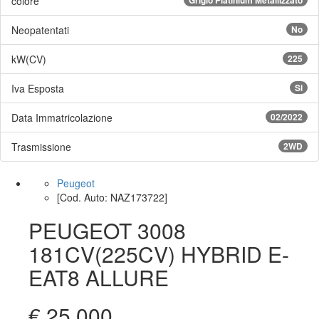
colore
Neopatentati
No
kW(CV)
225
Iva Esposta
Si
Data Immatricolazione
02/2022
Trasmissione
2WD
Peugeot
[Cod. Auto: NAZ173722]
PEUGEOT 3008
181CV(225CV) HYBRID E-
EAT8 ALLURE
€ 25.000