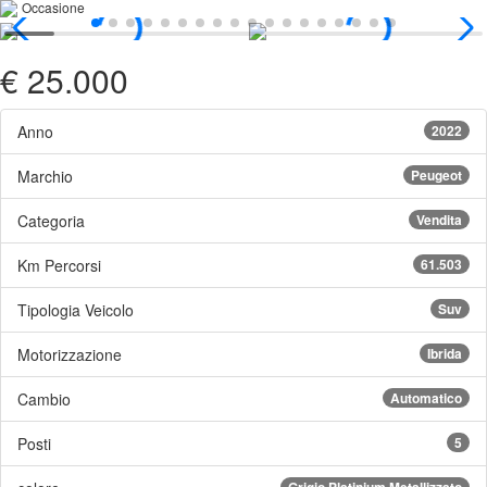
Occasione
€ 25.000
Anno
2022
Marchio
Peugeot
Categoria
Vendita
Km Percorsi
61.503
Tipologia Veicolo
Suv
Motorizzazione
Ibrida
Cambio
Automatico
Posti
5
Grigio Platinium Metallizzato