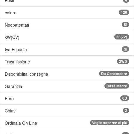
Posti
colore
120
Neopatentati
Si
kW(CV)
53(72)
Iva Esposta
Si
Trasmissione
2WD
Disponibilita' consegna
Da Concordare
Garanzia
Casa Madre
Euro
6D
Chiavi
2
Ordinala On Line
Voglio saperne di più