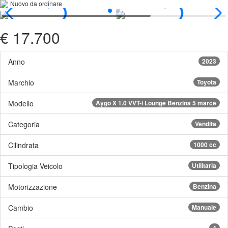
Nuovo da ordinare
€ 17.700
Anno
2023
Marchio
Toyota
Modello
Aygo X 1.0 VVT-i Lounge Benzina 5 marce
Categoria
Vendita
Cilindrata
1000 cc
Tipologia Veicolo
Utilitaria
Motorizzazione
Benzina
Cambio
Manuale
4